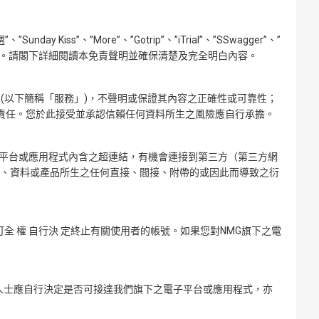
週
”、”Sunday Kiss”、”More”、”Gotrip”、”iTrial”、”SSwagger”、”
MG」或「我們」)。請閣下詳細閱讀本免責聲明並確保清楚及完全明白內容。
(以下簡稱「服務」)，不聲明或保證其內容之正確性或可靠性；
之責任。您於此接受並承認信賴任何資料所生之風險應自行承擔。
子平台或應用程式內含之超連結，有機會連接到第三方（第三方網
務、資料或產品所生之任何直接、間接、附帶的或因此而導致之衍
 權 自行決 定終止有關使用者的帳號。如果您對NMG旗下之電
的人士應自行決定是否可接達我們旗下之電子平台或應用程式，亦