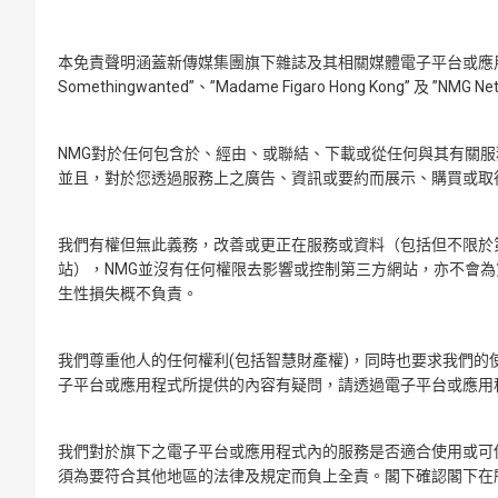
本免責聲明涵蓋新傳媒集團旗下雜誌及其相關媒體電子平台或應用程式 
Somethingwanted”、”Madame Figaro Hong K
NMG對於任何包含於、經由、或聯結、下載或從任何與其有關服
並且，對於您透過服務上之廣告、資訊或要約而展示、購買或取
我們有權但無此義務，改善或更正在服務或資料（包括但不限於
站），NMG並沒有任何權限去影響或控制第三方網站，亦不會
生性損失概不負責。
我們尊重他人的任何權利(包括智慧財產權)，同時也要求我們的
子平台或應用程式所提供的內容有疑問，請透過電子平台或應用程式內的
我們對於旗下之電子平台或應用程式內的服務是否適合使用或可供
須為要符合其他地區的法律及規定而負上全責。閣下確認閣下在