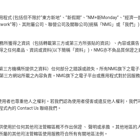
(包括但不限於”東方新地”、”新假期”、”NM+新Monday”、”
經濟一
ong” 及 ”NMG Network”等)、其附屬公司、聯營公司及關聯公司(統稱「N
務所獲得之資訊（包括轉載第三方或第三方所張貼的資訊）、內容或廣告 
得之任何產品、資訊或資料(以下簡稱「資料」)，NMG亦不負品質保證
第三方機構所提供之資料）任何部分之錯誤或疏失。所有NMG旗下之電
為第三方網站所載之內容負責。NMG旗下之電子平台或應用程式對於因服
使用者也尊重他人之權利。若我們認為使用者侵害或違反他人權利，我們可全
 Contact Us 聯絡我們。
使用於任何其他司法管轄區概不作出保證 、 聲明或承擔 。其他地區
所屬的其他司法管轄區使用服務符合所有有關地區法例。