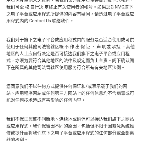
用者也尊重他人之权利。若我们认为使用者侵害或违反他人权利，
我们可全 权 自行决 定终止有关使用者的帐号。如果您对NMG旗下
之电子平台或应用程式所提供的内容有疑问，请透过电子平台或应
用程式内的 Contact Us 联络我们。
我们对于旗下之电子平台或应用程式内的服务是否适合使用或可供
使用于任何其他司法管辖区概 不 作 出 保 证 、 声 明或 承担 。其他
地区的人士应自行决定是否可接达我们旗下之电子平台或应用程
式，亦须为要符合其他地区的法律及规定而负上全责。阁下确认阁
下在所属的其他司法管辖区使用服务符合所有有关地区法例。
您同意我们不以任何方式提供任何保证和/或表示载于我们的网
站、应用程序网站或任何第三方网站上的任何信息均不含病毒或可
能对任何技术造成有害影响的任何内容。
我们不保证您能不间断地、连续地或确保可以接达我们旗下之网站
或应用程式。我们保留因不同的原因，包括但不限于因紧急系统维
修或提升而将我们旗下之电子平台或应用程式的任何部分或全部离
线的权利。